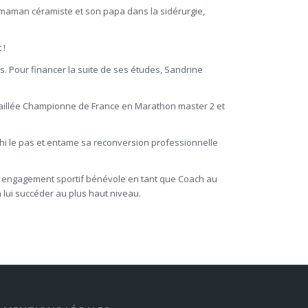
a maman céramiste et son papa dans la sidérurgie,
 !
. Pour financer la suite de ses études, Sandrine
médaillée Championne de France en Marathon master 2 et
chi le pas et entame sa reconversion professionnelle
on engagement sportif bénévole en tant que Coach au
à lui succéder au plus haut niveau.