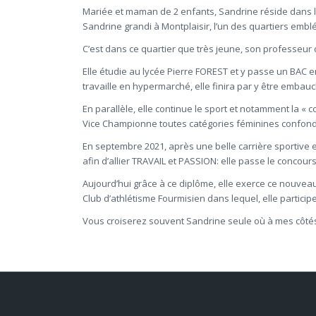
Mariée et maman de 2 enfants, Sandrine réside dans l’
Sandrine grandi à Montplaisir, l’un des quartiers emb
C’est dans ce quartier que très jeune, son professeur 
Elle étudie au lycée Pierre FOREST et y passe un BAC 
travaille en hypermarché, elle finira par y être embau
En parallèle, elle continue le sport et notamment la 
Vice Championne toutes catégories féminines confon
En septembre 2021, après une belle carrière sportive e
afin d’allier TRAVAIL et PASSION: elle passe le concour
Aujourd’hui grâce à ce diplôme, elle exerce ce nouvea
Club d’athlétisme Fourmisien dans lequel, elle particip
Vous croiserez souvent Sandrine seule où à mes côtés et