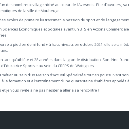
un des nombreux village niché au coeur de l’Avesnois. Fille d’ouvriers, s
lématiques de la ville de Maubeuge.
des écoles de primaire lui transmet la passion du sport et de l’engagement
en Sciences Économiques et Sociales avant un BTS en Actions Commerciales
chée.
« course à pied en demi-fond » à haut niveau: en octobre 2021, elle sera 
dues.
n tant qu’athlète et 28 années dans la grande distribution, Sandrine fran
s d’Éducatrice Sportive au sein du CREPS de Wattignies !
u métier au sein d’un Maison d’Accueil Spécialisée tout en poursuivant s
e à la formation et à l’entraînement d’une quarantaine d’Athlètes appelés 
 je vous invite à ne pas hésiter à aller à sa rencontre !!!